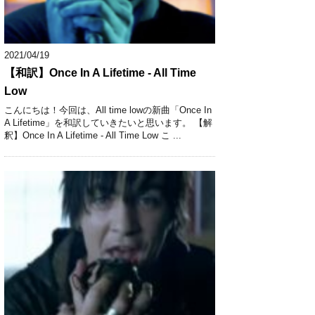
2021/04/19
【和訳】Once In A Lifetime - All Time
Low
こんにちは！今回は、All time lowの新曲「Once In
A Lifetime」を和訳していきたいと思います。 【解
釈】Once In A Lifetime - All Time Low こ ...